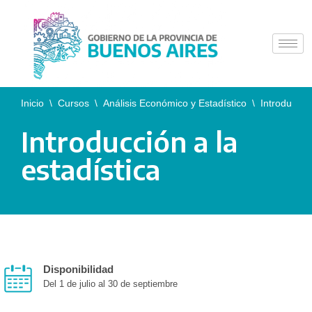
Saltar
al
contenido
Inicio
\
Cursos
\
Análisis Económico y Estadístico
\
Introducción
Introducción a la
estadística
Disponibilidad
Del 1 de julio al 30 de septiembre