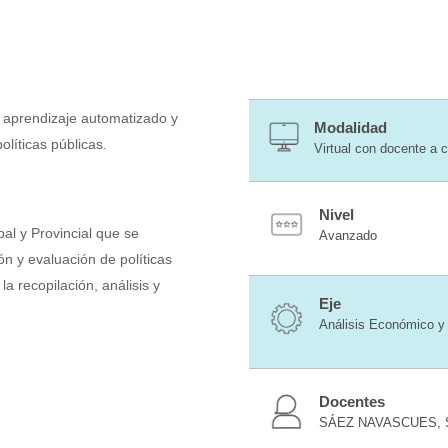
e aprendizaje automatizado y
Modalidad
olíticas públicas.
Virtual con docente a 
Nivel
al y Provincial que se
Avanzado
n y evaluación de políticas
 recopilación, análisis y
Eje
Análisis Económico y 
Docentes
SÁEZ NAVASCUES, S