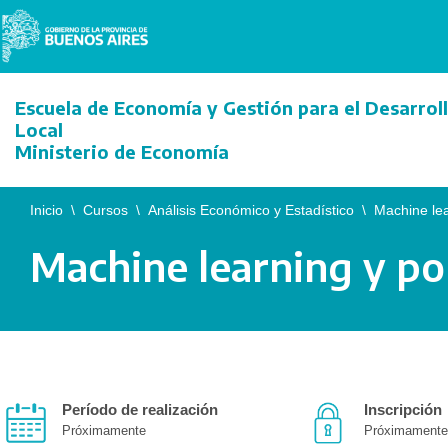
Saltar
al
Escuela de Economía y Gestión para el Desarrol
contenido
Local
Ministerio de Economía
Inicio
\
Cursos
\
Análisis Económico y Estadístico
\
Machine lea
Machine learning y pol
Período de realización
Inscripción
Próximamente
Próximamente