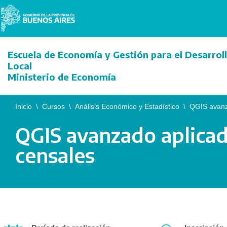
Saltar
al
Escuela de Economía y Gestión para el Desarrol
contenido
Local
Ministerio de Economía
Inicio
\
Cursos
\
Análisis Económico y Estadístico
\
QGIS avanza
QGIS avanzado aplicado
censales