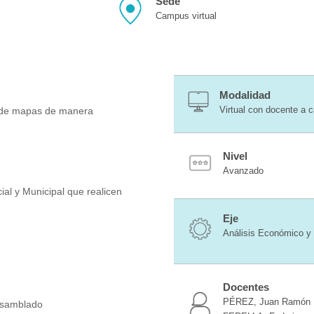
Sede
Campus virtual
Modalidad
Virtual con docente a 
n de mapas de manera
Nivel
Avanzado
ial y Municipal que realicen
Eje
Análisis Económico y 
Docentes
PÉREZ, Juan Ramón
nsamblado