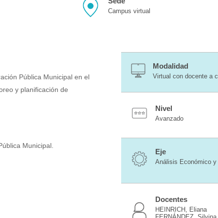
Sede
e
Campus virtual
Modalidad
Virtual con docente a 
ación Pública Municipal en el
oreo y planificación de
Nivel
Avanzado
Pública Municipal.
Eje
Análisis Económico y 
Docentes
HEINRICH, Eliana
FERNÁNDEZ, Silvina