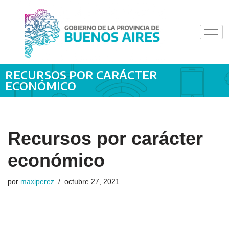
Saltar
al
contenido
RECURSOS POR CARÁCTER
ECONÓMICO
Recursos por carácter
económico
por
maxiperez
octubre 27, 2021